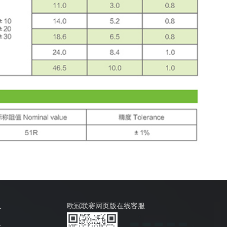
欧冠联赛网页版在线客服
介