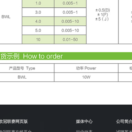
欧冠联赛网页版
媒体中心
公司简