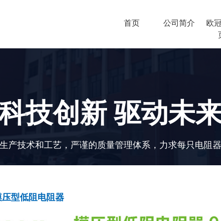
首页
公司简介
欧
科技创新 驱动未
生产技术和工艺，严谨的质量管理体系，力求每只电阻
模压型低阻电阻器