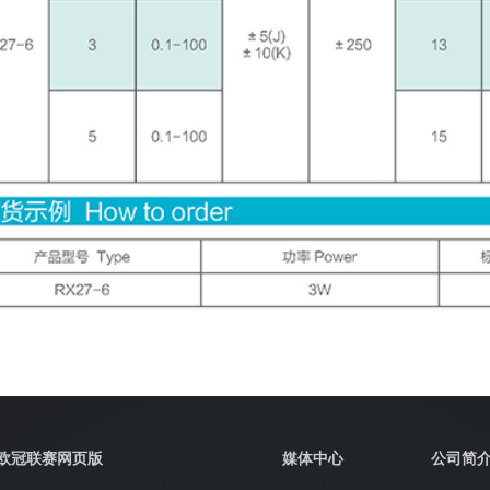
欧冠联赛网页版
媒体中心
公司简