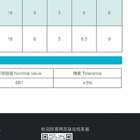
欧冠联赛网页版在线客服
介