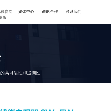
冠联赛网
媒体中心
战略合作
联系我们
页版
来
器的高可靠性和追溯性