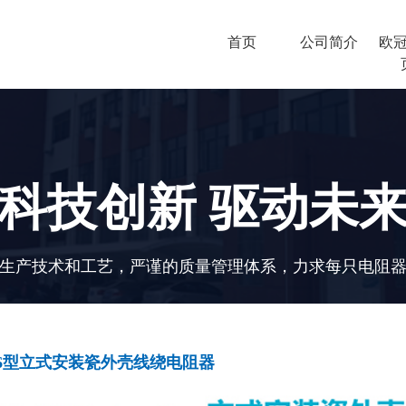
首页
公司简介
欧
科技创新 驱动未
生产技术和工艺，严谨的质量管理体系，力求每只电阻
7-6型立式安装瓷外壳线绕电阻器